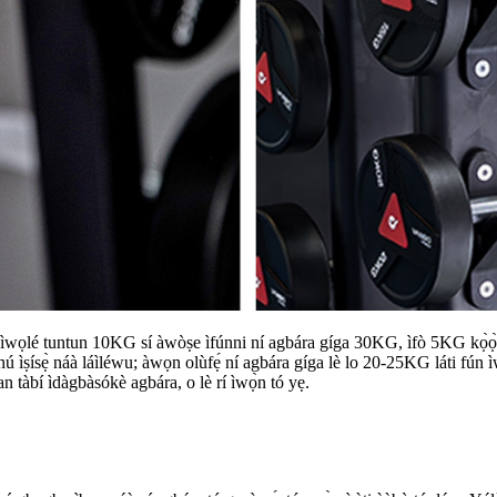
wọlé tuntun 10KG sí àwòṣe ìfúnni ní agbára gíga 30KG, ìfò 5KG kọ̀ọ̀kan 
nínú ìṣísẹ̀ náà láìléwu; àwọn olùfẹ́ ní agbára gíga lè lo 20-25KG láti fún 
iṣan tàbí ìdàgbàsókè agbára, o lè rí ìwọ̀n tó yẹ.