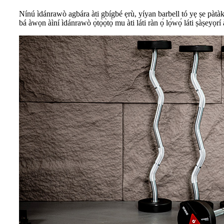
Nínú ìdánrawò agbára àti gbígbé ẹrù, yíyan barbell tó yẹ ṣe pàtàkì
bá àwọn àìní ìdánrawò ọ̀tọ̀ọ̀tọ̀ mu àti láti ràn ọ́ lọ́wọ́ láti ṣàṣey