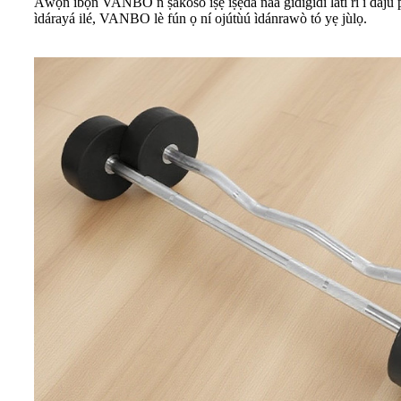
Àwọn ìbọn VANBO ń ṣàkóso iṣẹ́ ìṣẹ̀dá náà gidigidi láti rí i dájú pé g
ìdárayá ilé, VANBO lè fún ọ ní ojútùú ìdánrawò tó yẹ jùlọ.