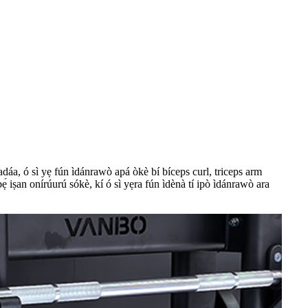
dáa, ó sì yẹ fún ìdánrawò apá òkè bí bíceps curl, triceps arm
ẹ́ iṣan onírúurú sókè, kí ó sì yẹra fún ìdènà tí ipò ìdánrawò ara