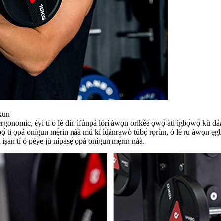
okun
nomic, èyí tí ó lè dín ìfúnpá lórí àwọn oríkèé ọwọ́ àti ìgbọ̀wọ́ kù dáa
úpọ̀ ti ọpá onígun mẹ́rin náà mú kí ìdánrawò túbọ̀ rọrùn, ó lè ru àwọn ẹgb
nni iṣan tí ó péye jù nípasẹ̀ ọpá onígun mẹ́rin náà.