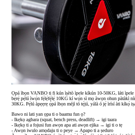
Ọpá ìbọn VANBO ti fi kún ìṣètò ìpele kíkún 10-50KG, láti ìpele ì
bẹ̀rẹ̀ pẹ̀lú ìwọ̀n fẹ́lẹ́fẹ́lẹ́ 10KG kí wọ́n sì mọ àwọn ohun pàtàkì 
30KG. Pẹ̀lú àpẹẹrẹ ọ̀pá ìbọn méjì tó tẹ́jú, yálà ó jẹ́ ìrísí àti kíkọ́ 
Bawo ni lati yan ọpa ti o baamu fun ọ?
- Ikẹkọ agbara (squat, bench press, deadlift) → igi taara
- Ikẹkọ ti a fojusi fun awọn apa ati awọn ejika → igi ti o tẹ
- Awọn iwulo amọdaju ti o peye → Apapo ti a ṣeduro