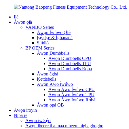
Ilé
Àwọn ọjà
VANBO Series
Àwọn Ìwúwo Ọ̀fẹ́
Iṣẹ́-ṣíṣe & Ìgbàpadà
Sítídíò
BP OEM Series
Àwọn Dumbbells
Àwọn Dumbbells CPU
Àwọn Dumbbells TPU
Àwọn Dumbbells Rọ́bà
Àwọn àgbá
Kettlebells
Àwọn Àwo Ìwúwo
Àwọn Àwo Ìwúwo CPU
Àwọn Àwo Ìwúwo TPU
Àwọn Àwo Ìwúwo Rọ́bà
Àwọn ọ̀pá OB
Awọn iroyin
Nipa re
Àwọn ìwé-ẹ̀rí
Awọn ibeere ti a maa n beere nigbagbogbo