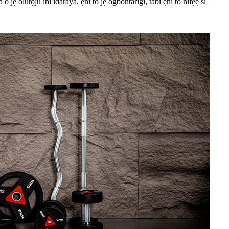
 olùtọ́jú ibi ìdárayá, ẹni tó jẹ́ ògbóǹtarìgì, tàbí ẹni tó nífẹ̀ẹ́ sí