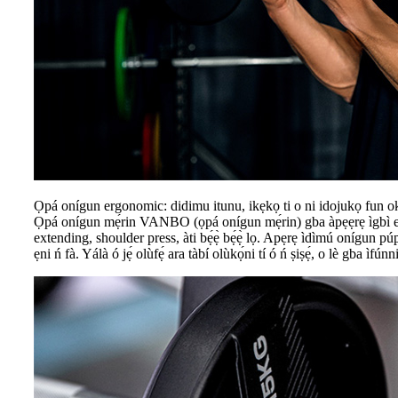
Ọpá onígun ergonomic: didimu itunu, ikẹkọ ti o ni idojukọ fun 
Ọpá onígun mẹ́rin VANBO (ọpá onígun mẹ́rin) gba àpẹẹrẹ ìgbì ergo
extending, shoulder press, àti bẹ́ẹ̀ bẹ́ẹ̀ lọ. Apẹrẹ ìdìmú onígun p
ẹni ń fà. Yálà ó jẹ́ olùfẹ́ ara tàbí olùkọ́ni tí ó ń ṣiṣẹ́, o lè gba ìfú