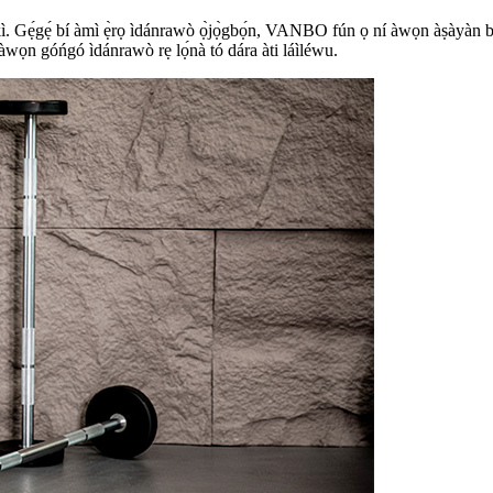
. Gẹ́gẹ́ bí àmì ẹ̀rọ ìdánrawò ọ̀jọ̀gbọ́n, VANBO fún ọ ní àwọn àṣàyàn bar
ọrí àwọn góńgó ìdánrawò rẹ lọ́nà tó dára àti láìléwu.