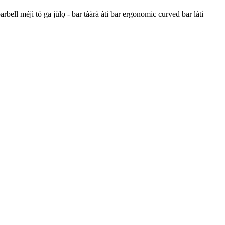
bell méjì tó ga jùlọ - bar tààrà àti bar ergonomic curved bar láti