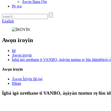
Awọn Ilana Ọja
Pe wa
English
Awọn iroyin
Ilé
Awọn iroyin
Ìgbá ìgò urethane ti VANBO, àṣàyàn tuntun rẹ fún ìdánilẹ́kọ̀ọ́ ọ̀
Awọn iroyin
Àwọn Ìròyìn Ilé-iṣẹ́
Ifihan
Ìgbá ìgò urethane ti VANBO, àṣàyàn tuntun rẹ fún ìdánil