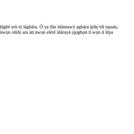
gbígbé ẹrù tó lágbára. Ó yẹ fún ìdánrawò agbára ìpìlẹ̀ bíi squats,
wọn olùfẹ́ ara àti àwọn eléré ìdárayá ọ̀jọ̀gbọ́n tí wọ́n ń lépa