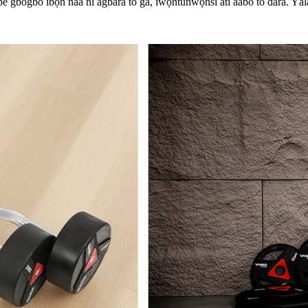
bogbo ìbọn náà ní agbára tó ga, ìwọ́ntúnwọ̀nsì àti ààbò tó dára. Yálà o jẹ́