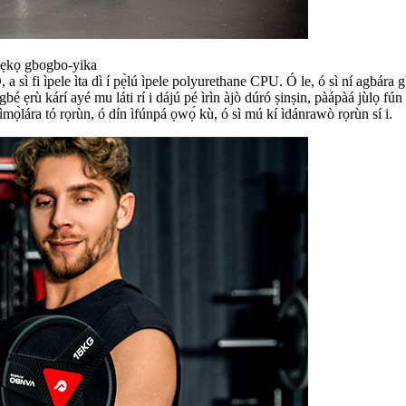
ikẹkọ gbogbo-yika
 a sì fi ìpele ìta dì í pẹ̀lú ìpele polyurethane CPU. Ó le, ó sì ní agbára 
é ẹrù kárí ayé mu láti rí i dájú pé ìrìn àjò dúró ṣinṣin, pàápàá jùlọ fún à
í ìmọ̀lára tó rọrùn, ó dín ìfúnpá ọwọ́ kù, ó sì mú kí ìdánrawò rọrùn sí i.