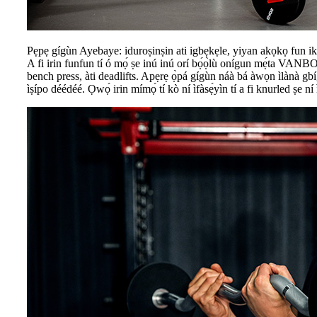
Pẹpẹ gígùn Ayebaye: iduroṣinṣin ati igbẹkẹle, yiyan akọkọ fun 
A fi irin funfun tí ó mọ́ ṣe inú inú orí bọ́ọ̀lù onígun mẹ́ta VANBO,
bench press, àti deadlifts. Apẹrẹ ọ̀pá gígùn náà bá àwọn ìlànà gbígb
ìṣípo déédéé. Ọwọ́ irin mímọ́ tí kò ní ìfàsẹ́yìn tí a fi knurled ṣe n