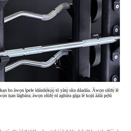
bo àwọn ìpele ìdánilẹ́kọ̀ọ́ tó yàtọ̀ síra dáadáa. Àwọn olùfẹ́ lè
ìwọ̀n iṣan lágbára; àwọn olùfẹ́ ní agbára gíga lè kojú ààlà pẹ̀lú