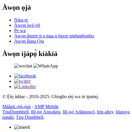
Àwọn ọjà
Nipa re
Àwọn ìwé-ẹ̀rí
Pe wa
Awọn ibeere ti a maa n beere nigbagbogbo
Awọn Ilana Ọja
Àwọn ìjápọ̀ kíákíá
© Ẹ̀tọ́ àdáṣe - 2010-2025: Gbogbo ẹ̀tọ́ wa ni ipamọ́.
Máàpù ojú-ọ̀nà
-
AMP Mobile
TpuDumbbell
,
Ilé-iṣẹ́ Amọdaju
,
Ilé-iṣẹ́ Adánrawò
,
Irin alloy
,
Idaraya
pataki
,
Tpu Dumbbell
,