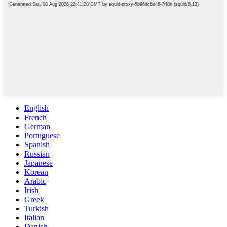
English
French
German
Portuguese
Spanish
Russian
Japanese
Korean
Arabic
Irish
Greek
Turkish
Italian
Danish