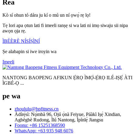
Rea
Kò sí ohun tó dára ju kí o mú un ní ọwọ́ rẹ lọ!
Tẹ lori apa ọtun lati fi imeeli ranṣẹ si wa lati ni imọ siwaju sii nipa
awọn ọja rẹ.
ÌBÉÈRÈ NÍSÍṢÌNÍ
Ṣe alabapin si iwe iroyin wa
Imeeli
NANTONG BAOPENG AFIKUN Ẹ̀RỌ ÌMỌ̀-Ẹ̀RỌ ILÉ-IṢẸ́ ÀTI
ÌGBÉ-Ọ ...
pe wa
zhoululu@bpfitness.cn
Àdírẹ́sì: Nọ́mbà 96, Ojú ọ̀nà Feiyue, Páàkì Iṣẹ́ Xindian,
Agbègbè Rudong, Ìlú Nantong, Ìpínlẹ̀ Jiangsu
Foonu: +86 15251368590
WhatsApp: +63 935 948 6076