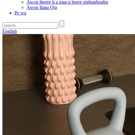
Awọn ibeere ti a maa n beere nigbagbogbo
Awọn Ilana Ọja
Pe wa
English