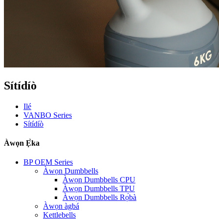
Sítídíò
Ilé
VANBO Series
Sítídíò
Àwọn Ẹ̀ka
BP OEM Series
Àwọn Dumbbells
Àwọn Dumbbells CPU
Àwọn Dumbbells TPU
Àwọn Dumbbells Rọ́bà
Àwọn àgbá
Kettlebells