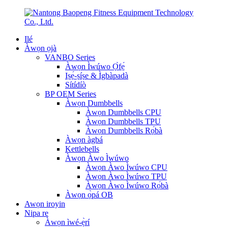
Ilé
Àwọn ọjà
VANBO Series
Àwọn Ìwúwo Ọ̀fẹ́
Iṣẹ́-ṣíṣe & Ìgbàpadà
Sítídíò
BP OEM Series
Àwọn Dumbbells
Àwọn Dumbbells CPU
Àwọn Dumbbells TPU
Àwọn Dumbbells Rọ́bà
Àwọn àgbá
Kettlebells
Àwọn Àwo Ìwúwo
Àwọn Àwo Ìwúwo CPU
Àwọn Àwo Ìwúwo TPU
Àwọn Àwo Ìwúwo Rọ́bà
Àwọn ọ̀pá OB
Awọn iroyin
Nipa re
Àwọn ìwé-ẹ̀rí