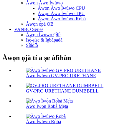
Àwọn Àwo Ìwúwo
Àwọn Àwo Ìwúwo CPU
Àwọn Àwo Ìwúwo TPU
Àwọn Àwo Ìwúwo Rọ́bà
Àwọn ọ̀pá OB
VANBO Series
Àwọn Ìwúwo Ọ̀fẹ́
Iṣẹ́-ṣíṣe & Ìgbàpadà
Sítídíò
Àwọn ọjà tí a ṣe àfihàn
Àwo Ìwúwo GV-PRO URETHANE
GV-PRO URETHANE DUMBBELL
Àwo Ìwọ̀n Rọ́bà Mẹ́ta
Àwo Ìwúwo Rọ́bà