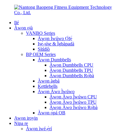
Ilé
Àwọn ọjà
VANBO Series
Àwọn Ìwúwo Ọ̀fẹ́
Iṣẹ́-ṣíṣe & Ìgbàpadà
Sítídíò
BP OEM Series
Àwọn Dumbbells
Àwọn Dumbbells CPU
Àwọn Dumbbells TPU
Àwọn Dumbbells Rọ́bà
Àwọn àgbá
Kettlebells
Àwọn Àwo Ìwúwo
Àwọn Àwo Ìwúwo CPU
Àwọn Àwo Ìwúwo TPU
Àwọn Àwo Ìwúwo Rọ́bà
Àwọn ọ̀pá OB
Awọn iroyin
Nipa re
Àwọn ìwé-ẹ̀rí