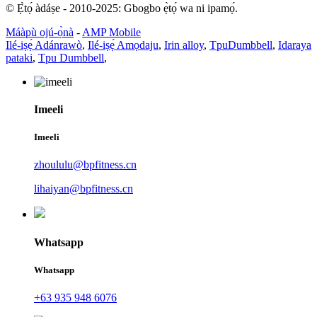
© Ẹ̀tọ́ àdáṣe - 2010-2025: Gbogbo ẹ̀tọ́ wa ni ipamọ́.
Máàpù ojú-ọ̀nà
-
AMP Mobile
Ilé-iṣẹ́ Adánrawò
,
Ilé-iṣẹ́ Amọdaju
,
Irin alloy
,
TpuDumbbell
,
Idaraya
pataki
,
Tpu Dumbbell
,
Imeeli
Imeeli
zhoululu@bpfitness.cn
lihaiyan@bpfitness.cn
Whatsapp
Whatsapp
+63 935 948 6076