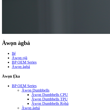
Àwọn àgbá
Ilé
Àwọn ọjà
BP OEM Series
Àwọn àgbá
Àwọn Ẹ̀ka
BP OEM Series
Àwọn Dumbbells
Àwọn Dumbbells CPU
Àwọn Dumbbells TPU
Àwọn Dumbbells Rọ́bà
Àwọn àgbá