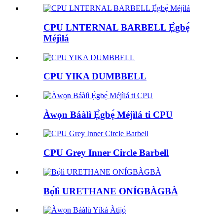
CPU LNTERNAL BARBELL Ẹ̀gbẹ́
Méjìlá
CPU YIKA DUMBBELL
Àwọn Báàlì Ẹ̀gbẹ́ Méjìlá ti CPU
CPU Grey Inner Circle Barbell
Bọ́lì URETHANE ONÍGBÀGBÀ