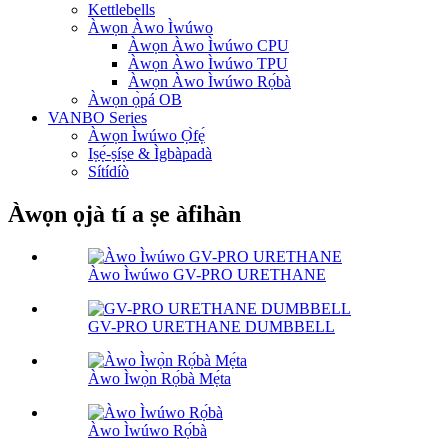
Kettlebells
Àwọn Àwo Ìwúwo
Àwọn Àwo Ìwúwo CPU
Àwọn Àwo Ìwúwo TPU
Àwọn Àwo Ìwúwo Rọ́bà
Àwọn ọ̀pá OB
VANBO Series
Àwọn Ìwúwo Ọ̀fẹ́
Iṣẹ́-ṣíṣe & Ìgbàpadà
Sítídíò
Àwọn ọjà tí a ṣe àfihàn
Àwo Ìwúwo GV-PRO URETHANE
GV-PRO URETHANE DUMBBELL
Àwo Ìwọ̀n Rọ́bà Mẹ́ta
Àwo Ìwúwo Rọ́bà