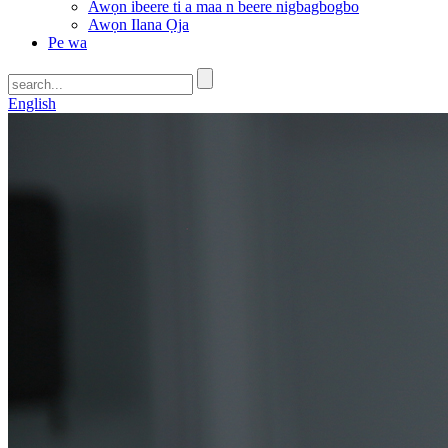
Awọn ibeere ti a maa n beere nigbagbogbo
Awọn Ilana Ọja
Pe wa
English