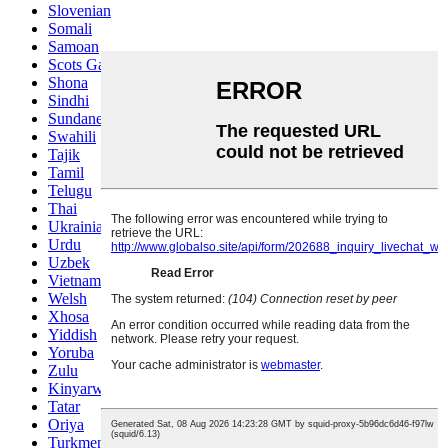
Slovenian
Somali
Samoan
Scots Gaelic
Shona
Sindhi
Sundanese
Swahili
Tajik
Tamil
Telugu
Thai
Ukrainian
Urdu
Uzbek
Vietnamese
Welsh
Xhosa
Yiddish
Yoruba
Zulu
Kinyarwanda
Tatar
Oriya
Turkmen