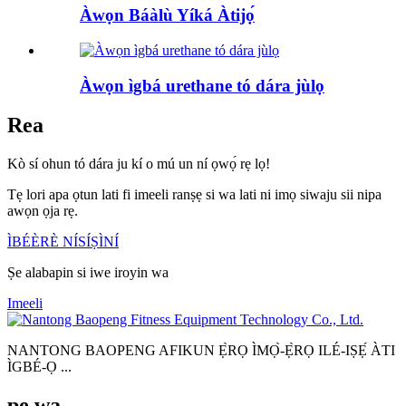
Àwọn Báàlù Yíká Àtijọ́
Àwọn ìgbá urethane tó dára jùlọ
Rea
Kò sí ohun tó dára ju kí o mú un ní ọwọ́ rẹ lọ!
Tẹ lori apa ọtun lati fi imeeli ranṣẹ si wa lati ni imọ siwaju sii nipa
awọn ọja rẹ.
ÌBÉÈRÈ NÍSÍṢÌNÍ
Ṣe alabapin si iwe iroyin wa
Imeeli
NANTONG BAOPENG AFIKUN Ẹ̀RỌ ÌMỌ̀-Ẹ̀RỌ ILÉ-IṢẸ́ ÀTI
ÌGBÉ-Ọ ...
pe wa