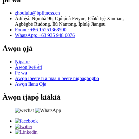
zhoululu@bpfitness.cn
Àdírẹ́sì: Nọ́mbà 96, Ojú ọ̀nà Feiyue, Páàkì Iṣẹ́ Xindian,
Agbègbè Rudong, Ìlú Nantong, Ìpínlẹ̀ Jiangsu
Foonu: +86 15251368590
WhatsApp: +63 935 948 6076
Àwọn ọjà
Nipa re
Àwọn ìwé-ẹ̀rí
Pe wa
Awọn ibeere ti a maa n beere nigbagbogbo
Awọn Ilana Ọja
Àwọn ìjápọ̀ kíákíá