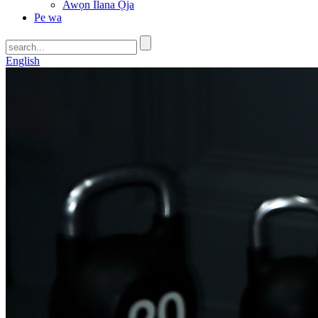
Awọn Ilana Ọja
Pe wa
English