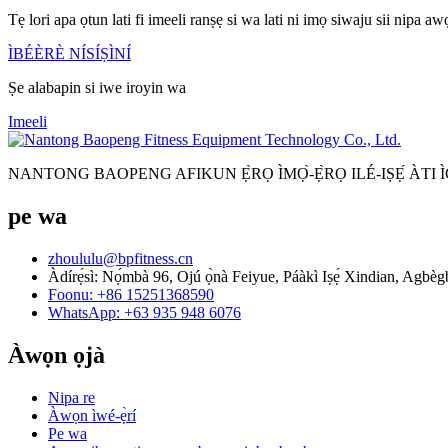
Tẹ lori apa ọtun lati fi imeeli ranṣẹ si wa lati ni imọ siwaju sii nipa aw
ÌBÉÈRÈ NÍSÍṢÌNÍ
Ṣe alabapin si iwe iroyin wa
Imeeli
NANTONG BAOPENG AFIKUN Ẹ̀RỌ ÌMỌ̀-Ẹ̀RỌ ILÉ-IṢẸ́ ÀTI ÌG
pe wa
zhoululu@bpfitness.cn
Àdírẹ́sì: Nọ́mbà 96, Ojú ọ̀nà Feiyue, Páàkì Iṣẹ́ Xindian, Agbèg
Foonu: +86 15251368590
WhatsApp: +63 935 948 6076
Àwọn ọjà
Nipa re
Àwọn ìwé-ẹ̀rí
Pe wa