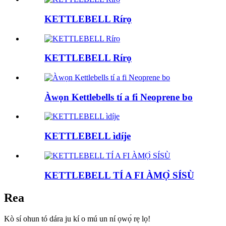
KETTLEBELL Rírọ
KETTLEBELL Rírọ
Àwọn Kettlebells tí a fi Neoprene bo
KETTLEBELL ìdíje
KETTLEBELL TÍ A FI ÀMỌ̀ SÍSÙ
Rea
Kò sí ohun tó dára ju kí o mú un ní ọwọ́ rẹ lọ!