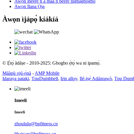
Awọn ibeere ti a maa n beere nigbagbogbo
Awọn Ilana Ọja
Àwọn ìjápọ̀ kíákíá
© Ẹ̀tọ́ àdáṣe - 2010-2025: Gbogbo ẹ̀tọ́ wa ni ipamọ́.
Máàpù ojú-ọ̀nà
-
AMP Mobile
Idaraya pataki
,
TpuDumbbell
,
Irin alloy
,
Ilé-iṣẹ́ Adánrawò
,
Tpu Dumb
Imeeli
Imeeli
zhoululu@bpfitness.cn
lihaiyan@bpfitness.cn