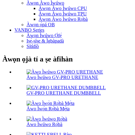
Àwọn Àwo Ìwúwo
Àwọn Àwo Ìwúwo CPU
Àwọn Àwo Ìwúwo TPU
Àwọn Àwo Ìwúwo Rọ́bà
Àwọn ọ̀pá OB
VANBO Series
Àwọn Ìwúwo Ọ̀fẹ́
Iṣẹ́-ṣíṣe & Ìgbàpadà
Sítídíò
Àwọn ọjà tí a ṣe àfihàn
Àwo Ìwúwo GV-PRO URETHANE
GV-PRO URETHANE DUMBBELL
Àwo Ìwọ̀n Rọ́bà Mẹ́ta
Àwo Ìwúwo Rọ́bà