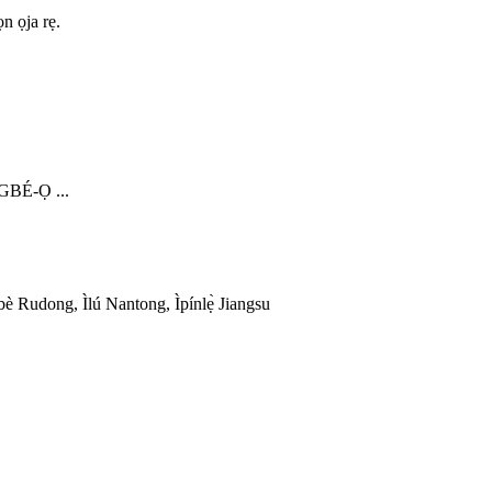
ọn ọja rẹ.
BÉ-Ọ ...
bè Rudong, Ìlú Nantong, Ìpínlẹ̀ Jiangsu