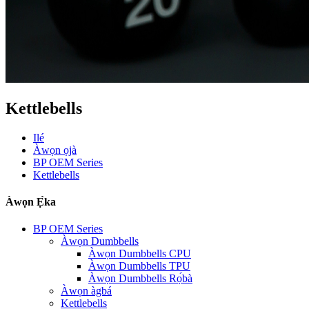
Kettlebells
Ilé
Àwọn ọjà
BP OEM Series
Kettlebells
Àwọn Ẹ̀ka
BP OEM Series
Àwọn Dumbbells
Àwọn Dumbbells CPU
Àwọn Dumbbells TPU
Àwọn Dumbbells Rọ́bà
Àwọn àgbá
Kettlebells