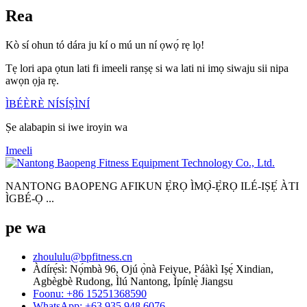
Rea
Kò sí ohun tó dára ju kí o mú un ní ọwọ́ rẹ lọ!
Tẹ lori apa ọtun lati fi imeeli ranṣẹ si wa lati ni imọ siwaju sii nipa
awọn ọja rẹ.
ÌBÉÈRÈ NÍSÍṢÌNÍ
Ṣe alabapin si iwe iroyin wa
Imeeli
NANTONG BAOPENG AFIKUN Ẹ̀RỌ ÌMỌ̀-Ẹ̀RỌ ILÉ-IṢẸ́ ÀTI
ÌGBÉ-Ọ ...
pe wa
zhoululu@bpfitness.cn
Àdírẹ́sì: Nọ́mbà 96, Ojú ọ̀nà Feiyue, Páàkì Iṣẹ́ Xindian,
Agbègbè Rudong, Ìlú Nantong, Ìpínlẹ̀ Jiangsu
Foonu: +86 15251368590
WhatsApp: +63 935 948 6076