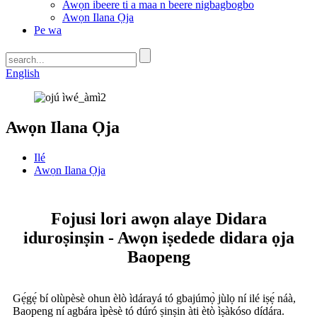
Awọn ibeere ti a maa n beere nigbagbogbo
Awọn Ilana Ọja
Pe wa
English
Awọn Ilana Ọja
Ilé
Awọn Ilana Ọja
Fojusi lori awọn alaye Didara
iduroṣinṣin - Awọn iṣedede didara ọja
Baopeng
Gẹ́gẹ́ bí olùpèsè ohun èlò ìdárayá tó gbajúmọ̀ jùlọ ní ilé iṣẹ́ náà,
Baopeng ní agbára ìpèsè tó dúró ṣinṣin àti ètò ìṣàkóso dídára.