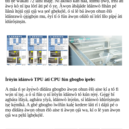
títí dé wákàtí 72 láìsí ìbàjẹ́. Ní àkókò kan náà, ìdìmú ọwọ́, ìrísí àti
àwọ̀ kò ní ipa lórí àti pé ó yẹ. Àwọn àbájáde ìdánwò fihàn pé
ìlànà ìtọ́jú ojú ọjà wa ṣeé gbẹ́kẹ̀lé, ó sì lè bá àwọn ohun èlò
ìdánrawò ọ̀jọ̀gbọ́n mu, èyí tí ó fún àwọn olùlò ní ìrírí lílo pípẹ́ àti
ìdúróṣinṣin.
Ìròyìn ìdánwò TPU àti CPU fún gbogbo ìpele:
A máa ń ṣe àyẹ̀wò dídára gbogbo àwọn ohun èlò aise kí a tó fi
wọ́n sí iṣẹ́, a ó sì fún ọ ní ìròyìn ìdánwò tó kún rẹ́rẹ́. Gẹ́gẹ́ bí
agbára ìfàyà, agbára yíyà, ìdánwò ìrọ̀rùn, sí ìdánwò ìdúróṣinṣin
iṣẹ́ kẹ́míkà. A gbé gbogbo ìwífún kalẹ̀ kedere láti rí i dájú pé o
mọ dídára àwọn ohun èlò aise ti àwọn ọjà wa, kí o lè yan àwọn
ọjà wa pẹ̀lú ìgbẹ́kẹ̀lé.