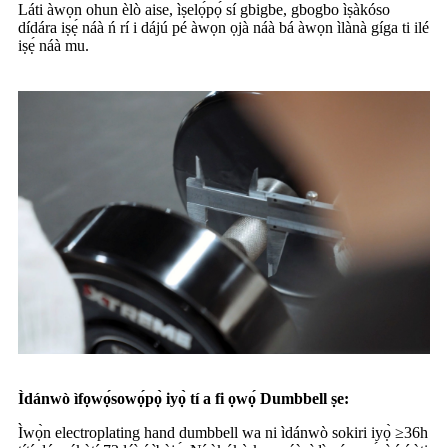
Láti àwọn ohun èlò aise, ìṣelọ́pọ́ sí gbigbe, gbogbo ìṣàkóso
dídára iṣẹ́ náà ń rí i dájú pé àwọn ọjà náà bá àwọn ìlànà gíga ti ilé
iṣẹ́ náà mu.
Ìdánwò ìfọwọ́sowọ́pọ̀ iyọ̀ tí a fi ọwọ́ Dumbbell ṣe:
Ìwọ̀n electroplating hand dumbbell wa ni ìdánwò sokiri iyọ̀ ≥36h