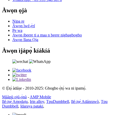
Àwọn ọjà
Nipa re
Àwọn ìwé-ẹ̀rí
Pe wa
Awọn ibeere ti a maa n beere nigbagbogbo
Awọn Ilana Ọja
Àwọn ìjápọ̀ kíákíá
© Ẹ̀tọ́ àdáṣe - 2010-2025: Gbogbo ẹ̀tọ́ wa ni ipamọ́.
Máàpù ojú-ọ̀nà
-
AMP Mobile
Ilé-iṣẹ́ Amọdaju
,
Irin alloy
,
TpuDumbbell
,
Ilé-iṣẹ́ Adánrawò
,
Tpu
Dumbbell
,
Idaraya pataki
,