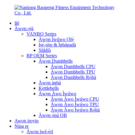
Ilé
Àwọn ọjà
VANBO Series
Àwọn Ìwúwo Ọ̀fẹ́
Iṣẹ́-ṣíṣe & Ìgbàpadà
Sítídíò
BP OEM Series
Àwọn Dumbbells
Àwọn Dumbbells CPU
Àwọn Dumbbells TPU
Àwọn Dumbbells Rọ́bà
Àwọn àgbá
Kettlebells
Àwọn Àwo Ìwúwo
Àwọn Àwo Ìwúwo CPU
Àwọn Àwo Ìwúwo TPU
Àwọn Àwo Ìwúwo Rọ́bà
Àwọn ọ̀pá OB
Awọn iroyin
Nipa re
Àwọn ìwé-ẹ̀rí