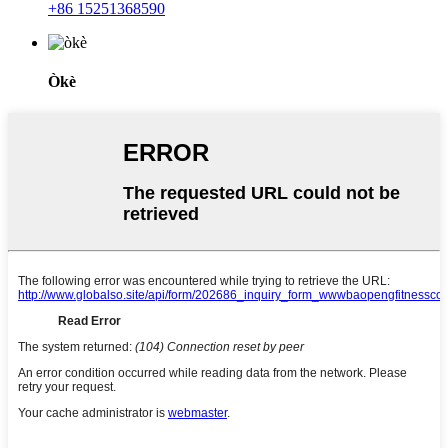
+86 15251368590
Òkè