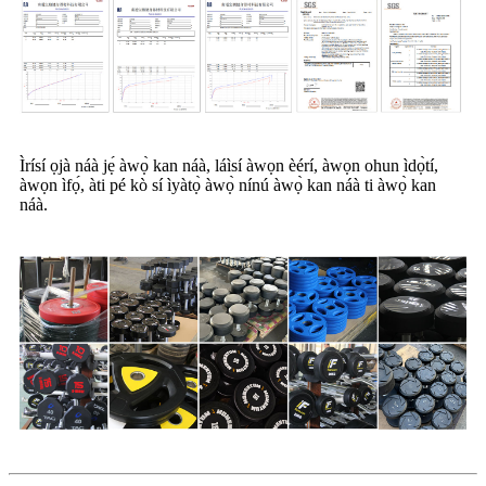
Ìrísí ọjà náà jẹ́ àwọ̀ kan náà, láìsí àwọn èérí, àwọn ohun ìdọ̀tí,
àwọn ìfọ́, àti pé kò sí ìyàtọ̀ àwọ̀ nínú àwọ̀ kan náà ti àwọ̀ kan
náà.